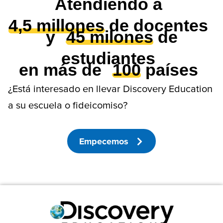
Atendiendo a
4,5 millones
de docentes
y
45 milones
de
estudiantes
en más de
100
países
¿Está interesado en llevar Discovery Education
a su escuela o fideicomiso?
Empecemos