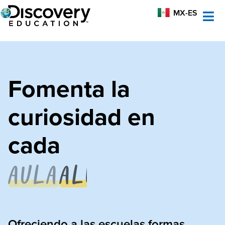
UK
MX-ES
AU
Fomenta la
curiosidad en
cada
aula
Ofreciendo a las escuelas formas